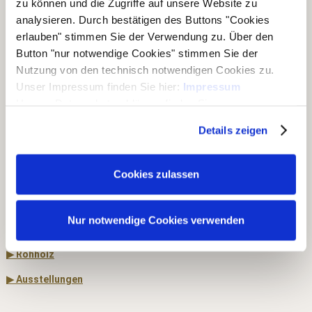
zu können und die Zugriffe auf unsere Website zu
Fax:
+49 (0)4328 178 238
analysieren. Durch bestätigen des Buttons "Cookies
E-Mail:
info@jorkisch.de
erlauben" stimmen Sie der Verwendung zu. Über den
®
Folgen Sie dem Joda
-Marken-Onlineshop:
Button "nur notwendige Cookies" stimmen Sie der
Nutzung von den technisch notwendigen Cookies zu.
Unser Impressum finden Sie hier:
Impressum
Unsere Datenschutzerklärung finden Sie
hier:
Datenschutzerklärung
Unsere Geschäftsbereiche
Details zeigen
▶ Haus & Garten
Cookies zulassen
▶ Carports & Häuser
▶ Holz & Bau
Nur notwendige Cookies verwenden
▶ Dach & Wand
▶ Rohholz
▶ Ausstellungen