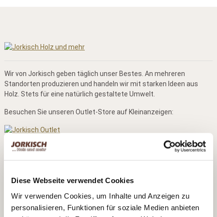
Wir von Jorkisch geben täglich unser Bestes. An mehreren
Standorten produzieren und handeln wir mit starken Ideen aus
Holz. Stets für eine natürlich gestaltete Umwelt.
Besuchen Sie unseren Outlet-Store auf Kleinanzeigen:
Kontaktdaten
Bernd Jorkisch GmbH & Co. KG
Diese Webseite verwendet Cookies
Hoken 15 - 19
24635 Daldorf
Wir verwenden Cookies, um Inhalte und Anzeigen zu
personalisieren, Funktionen für soziale Medien anbieten
Telefon:
+49 (0)4328 178 0