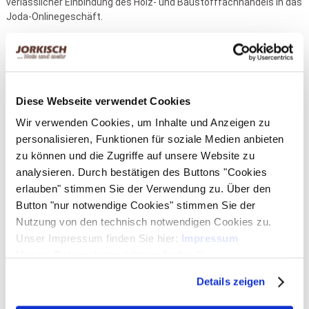
verlässlicher Einbindung des Holz- und Baustofffachhandels in das
Joda-Onlinegeschäft.
2017:
Die Auszubildenden des Unternehmens erhalten einen
nationalen Preis des Gesamtverbandes Deutscher Holzhandel (GD
Holz): 1. Platz „Azubi-Competition“.
2020:
Die
Eurobaustoff Handelsgesellschaft mbH & Co. KG
,
Diese Webseite verwendet Cookies
Europas größte Einkaufskooperation mit über 1.600 Standorten im
Wir verwenden Cookies, um Inhalte und Anzeigen zu
Bereich Baustoffe und Holz, hat die Jorkisch GmbH & Co. KG zum
personalisieren, Funktionen für soziale Medien anbieten
Sieger in der Kategorie „TOP- Lieferant 2019 - Holz im Garten“
gekürt und mit einer Urkunde und gläsernem Award
zu können und die Zugriffe auf unsere Website zu
ausgezeichnet.
analysieren. Durch bestätigen des Buttons "Cookies
erlauben" stimmen Sie der Verwendung zu. Über den
2021:
Die komplett neu geschaffene Webseite „www.jorkisch.de“
Button "nur notwendige Cookies" stimmen Sie der
geht mit erheblich ausgeweiteten Informationsmöglichkeiten im
Nutzung von den technisch notwendigen Cookies zu.
B2B-Segment wie auch im B2C-Bereich online.
Unser Impressum finden Sie hier:
Impressum
2023:
Das Deutsche Innovationsinstitut bescheinigt der Bernd
Unsere Datenschutzerklärung finden Sie
Jorkisch GmbH & Co. KG hervorragende Ergebnisse in einem
hier:
Datenschutzerklärung
mehrstufigen Prüfprozess des Deutschen Innovationsinstituts.
Details zeigen
Das Unternehmen überzeuge mit einem ausgeprägten
Verständnis für Bedürfnisse ihrer Kundschaft sowie