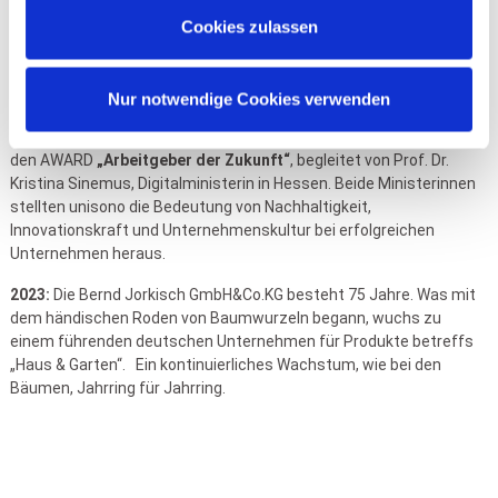
Mitarbeiterinnen und Mitarbeiter. Herausgehoben wurde die
Cookies zulassen
moderne Unternehmenskultur, die den Menschen in den
Mittelpunkt stellt – geprägt von hanseatischer und
skandinavischer Denkweise. Die Ergebnisse bei Themen wie
Nur notwendige Cookies verwenden
Digitalisierung und Nachhaltigkeit wurde positiv erwähnt. Brigitte
Zypries, Bundeswirtschaftsministerin a.D., überreichte in Frankfurt
den AWARD
„Arbeitgeber der Zukunft“
, begleitet von Prof. Dr.
Kristina Sinemus, Digitalministerin in Hessen. Beide Ministerinnen
stellten unisono die Bedeutung von Nachhaltigkeit,
Innovationskraft und Unternehmenskultur bei erfolgreichen
Unternehmen heraus.
2023:
Die Bernd Jorkisch GmbH&Co.KG besteht 75 Jahre. Was mit
dem händischen Roden von Baumwurzeln begann, wuchs zu
einem führenden deutschen Unternehmen für Produkte betreffs
„Haus & Garten“. Ein kontinuierliches Wachstum, wie bei den
Bäumen, Jahrring für Jahrring.