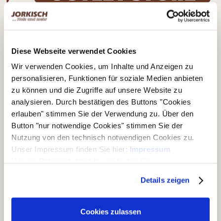
Kontaktdaten
Bernd Jorkisch GmbH & Co. KG
Diese Webseite verwendet Cookies
Hoken 15 - 19
Wir verwenden Cookies, um Inhalte und Anzeigen zu
24635 Daldorf
personalisieren, Funktionen für soziale Medien anbieten
Telefon:
+49 (0)4328 178 0
zu können und die Zugriffe auf unsere Website zu
Fax:
+49 (0)4328 178 238
analysieren. Durch bestätigen des Buttons "Cookies
E-Mail:
info@jorkisch.de
erlauben" stimmen Sie der Verwendung zu. Über den
®
Folgen Sie dem Joda
-Marken-Onlineshop:
Button "nur notwendige Cookies" stimmen Sie der
Nutzung von den technisch notwendigen Cookies zu.
Unser Impressum finden Sie hier:
Impressum
Unsere Datenschutzerklärung finden Sie
hier:
Datenschutzerklärung
Unsere Geschäftsbereiche
Details zeigen
▶ Haus & Garten
Cookies zulassen
▶ Carports & Häuser