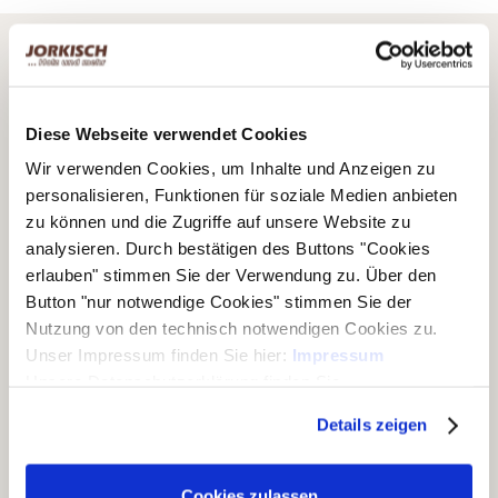
Diese Webseite verwendet Cookies
Wir verwenden Cookies, um Inhalte und Anzeigen zu
personalisieren, Funktionen für soziale Medien anbieten
zu können und die Zugriffe auf unsere Website zu
analysieren. Durch bestätigen des Buttons "Cookies
Wir von Jorkisch geben täglich unser Bestes. An mehreren
erlauben" stimmen Sie der Verwendung zu. Über den
Standorten produzieren und handeln wir mit starken Ideen aus
Button "nur notwendige Cookies" stimmen Sie der
Holz. Stets für eine natürlich gestaltete Umwelt.
Nutzung von den technisch notwendigen Cookies zu.
Besuchen Sie unseren Outlet-Store auf Kleinanzeigen:
Unser Impressum finden Sie hier:
Impressum
Unsere Datenschutzerklärung finden Sie
hier:
Datenschutzerklärung
Details zeigen
Cookies zulassen