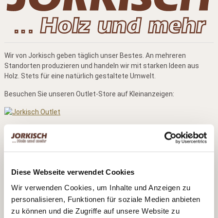
Wir von Jorkisch geben täglich unser Bestes. An mehreren
Standorten produzieren und handeln wir mit starken Ideen aus
Holz. Stets für eine natürlich gestaltete Umwelt.
Besuchen Sie unseren Outlet-Store auf Kleinanzeigen:
Kontaktdaten
Bernd Jorkisch GmbH & Co. KG
Hoken 15 - 19
Diese Webseite verwendet Cookies
24635 Daldorf
Wir verwenden Cookies, um Inhalte und Anzeigen zu
Telefon:
+49 (0)4328 178 0
personalisieren, Funktionen für soziale Medien anbieten
Fax:
+49 (0)4328 178 238
zu können und die Zugriffe auf unsere Website zu
E-Mail:
info@jorkisch.de