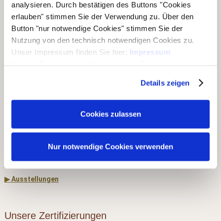
analysieren. Durch bestätigen des Buttons "Cookies
erlauben" stimmen Sie der Verwendung zu. Über den
®
Folgen Sie dem Joda
-Marken-Onlineshop:
Button "nur notwendige Cookies" stimmen Sie der
Nutzung von den technisch notwendigen Cookies zu.
Unser Impressum finden Sie hier:
Impressum
Unsere Datenschutzerklärung finden Sie
Unsere Geschäftsbereiche
hier:
Datenschutzerklärung
Details zeigen
▶ Haus & Garten
▶ Carports & Häuser
Cookies zulassen
▶ Holz & Bau
▶ Dach & Wand
Nur notwendige Cookies verwenden
▶ Rohholz
▶ Ausstellungen
Unsere Zertifizierungen