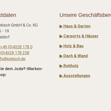
ktdaten
Unsere Geschäftsber
rkisch GmbH & Co. KG
▶ Haus & Garten
 - 19
▶ Carports & Häuser
ldorf
▶ Holz & Bau
+49 (0)4328 178 0
(0)4328 178 238
▶ Dach & Wand
nfo@jorkisch.de
▶ Rohholz
®
Sie dem Joda
-Marken-
hop:
▶ Ausstellungen