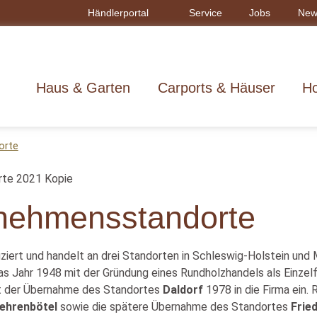
Händlerportal
Service
Jobs
New
Haus & Garten
Carports & Häuser
Ho
orte
nehmensstandorte
uziert und handelt an drei Standorten in Schleswig-Holstein u
as Jahr 1948 mit der Gründung eines Rundholzhandels als Einzel
it der Übernahme des Standortes
Daldorf
1978 in die Firma ein
ehrenbötel
sowie die spätere Übernahme des Standortes
Frie