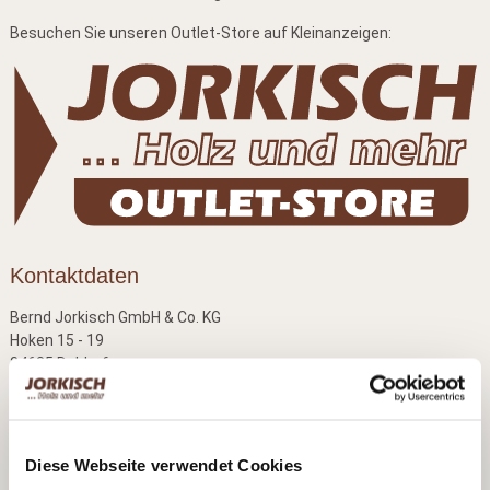
Besuchen Sie unseren Outlet-Store auf Kleinanzeigen:
Kontaktdaten
Bernd Jorkisch GmbH & Co. KG
Hoken 15 - 19
24635 Daldorf
Telefon:
+49 (0)4328 178 0
Fax:
+49 (0)4328 178 238
E-Mail:
info@jorkisch.de
Diese Webseite verwendet Cookies
®
Folgen Sie dem Joda
-Marken-Onlineshop: