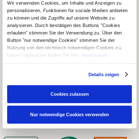
Wir verwenden Cookies, um Inhalte und Anzeigen zu
personalisieren, Funktionen für soziale Medien anbieten
zu können und die Zugriffe auf unsere Website zu
analysieren. Durch bestätigen des Buttons "Cookies
erlauben" stimmen Sie der Verwendung zu. Über den
Unsere Geschäftsbereiche
Button "nur notwendige Cookies" stimmen Sie der
▶ Haus & Garten
Nutzung von den technisch notwendigen Cookies zu.
Unser Impressum finden Sie hier:
Impressum
▶ Carports & Häuser
Unsere Datenschutzerklärung finden Sie
▶ Holz & Bau
hier:
Datenschutzerklärung
Details zeigen
▶ Dach & Wand
▶ Rohholz
Cookies zulassen
▶ Ausstellungen
Nur notwendige Cookies verwenden
Unsere Zertifizierungen