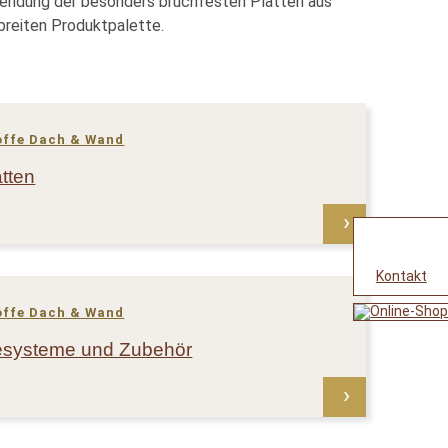
wendung der besonders bruchfesten Platten aus
breiten Produktpalette.
offe Dach & Wand
tten
Kontakt
offe Dach & Wand
esysteme und Zubehör