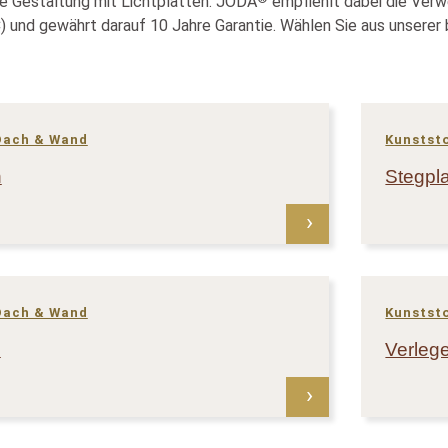
e Gestaltung mit Lichtplatten. JODA
empfiehlt dabei die Ver
 und gewährt darauf 10 Jahre Garantie. Wählen Sie aus unserer 
Dach & Wand
Kunstst
n
Stegpla
Dach & Wand
Kunstst
l
Verleg