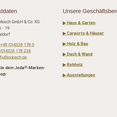
ktdaten
Unsere Geschäftsber
rkisch GmbH & Co. KG
▶ Haus & Garten
 - 19
▶ Carports & Häuser
ldorf
▶ Holz & Bau
+49 (0)4328 178 0
(0)4328 178 238
▶ Dach & Wand
nfo@jorkisch.de
▶ Rohholz
®
Sie dem Joda
-Marken-
hop:
▶ Ausstellungen