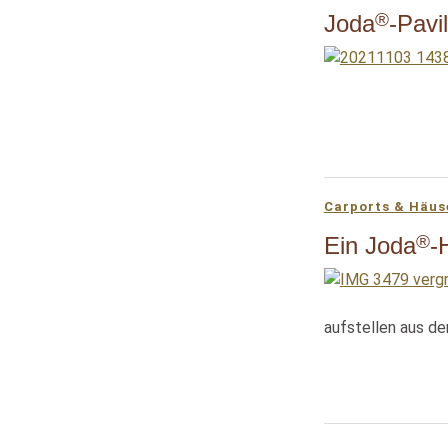
®
Joda
-Pavi
Carports & Häus
®
Ein Joda
-
aufstellen aus d