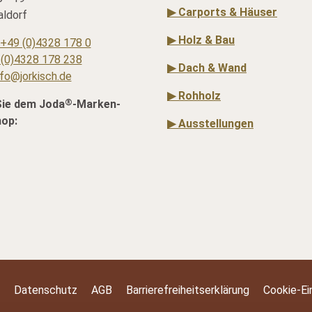
▶ Carports & Häuser
ldorf
▶ Holz & Bau
+49 (0)4328 178 0
(0)4328 178 238
▶ Dach & Wand
nfo@jorkisch.de
▶ Rohholz
®
Sie dem Joda
-Marken-
hop:
▶ Ausstellungen
Datenschutz
AGB
Barrierefreiheitserklärung
Cookie-Ei