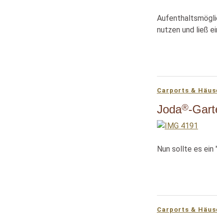
Aufenthaltsmöglic
nutzen und ließ ei
Carports & Häus
®
Joda
-Gart
Nun sollte es ein
Carports & Häus