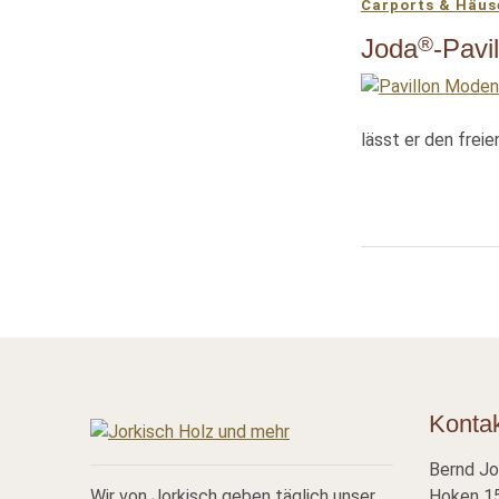
Carports & Häus
®
Joda
-Pavi
lässt er den freie
Konta
Bernd Jo
Wir von Jorkisch geben täglich unser
Hoken 15