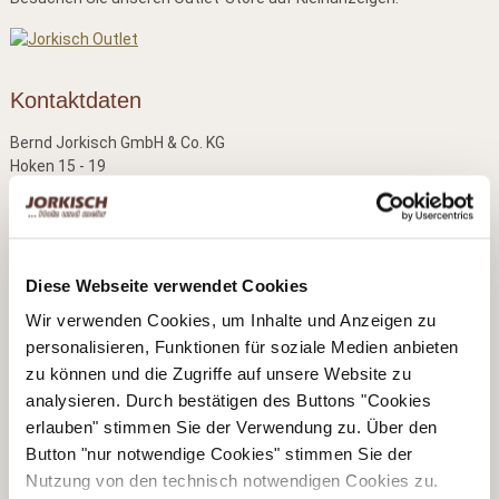
Kontaktdaten
Bernd Jorkisch GmbH & Co. KG
Hoken 15 - 19
24635 Daldorf
Telefon:
+49 (0)4328 178 0
Fax:
+49 (0)4328 178 238
E-Mail:
info@jorkisch.de
Diese Webseite verwendet Cookies
®
Folgen Sie dem Joda
-Marken-Onlineshop:
Wir verwenden Cookies, um Inhalte und Anzeigen zu
personalisieren, Funktionen für soziale Medien anbieten
zu können und die Zugriffe auf unsere Website zu
analysieren. Durch bestätigen des Buttons "Cookies
erlauben" stimmen Sie der Verwendung zu. Über den
Unsere Geschäftsbereiche
Button "nur notwendige Cookies" stimmen Sie der
Nutzung von den technisch notwendigen Cookies zu.
▶ Haus & Garten