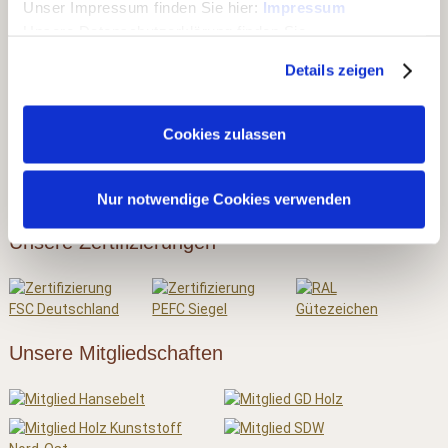
Unser Impressum finden Sie hier:
Impressum
▶ Carports & Häuser
Unsere Datenschutzerklärung finden Sie
hier:
Datenschutzerklärung
▶ Holz & Bau
Details zeigen
▶ Dach & Wand
▶ Rohholz
Cookies zulassen
▶ Ausstellungen
Nur notwendige Cookies verwenden
Unsere Zertifizierungen
Unsere Mitgliedschaften