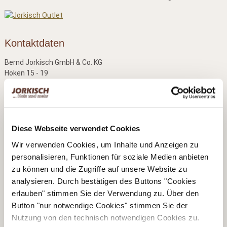
Kontaktdaten
Bernd Jorkisch GmbH & Co. KG
Hoken 15 - 19
24635 Daldorf
Telefon:
+49 (0)4328 178 0
Fax:
+49 (0)4328 178 238
E-Mail:
info@jorkisch.de
Diese Webseite verwendet Cookies
®
Folgen Sie dem Joda
-Marken-Onlineshop:
Wir verwenden Cookies, um Inhalte und Anzeigen zu
personalisieren, Funktionen für soziale Medien anbieten
zu können und die Zugriffe auf unsere Website zu
analysieren. Durch bestätigen des Buttons "Cookies
erlauben" stimmen Sie der Verwendung zu. Über den
Unsere Geschäftsbereiche
Button "nur notwendige Cookies" stimmen Sie der
Nutzung von den technisch notwendigen Cookies zu.
▶ Haus & Garten