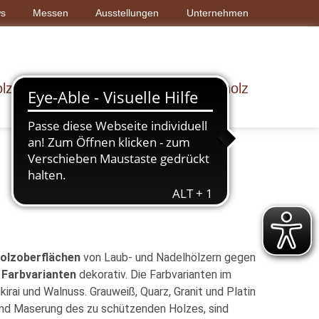
s
Messen
Ausstellungen
Unternehmen
lz & Bau
Dach & Wand
Rohholz
Holzoberflächen
von Laub- und Nadelhölzern gegen
 Farbvarianten
dekorativ. Die Farbvarianten im
kirai und Walnuss. Grauweiß, Quarz, Granit und Platin
 und Maserung des zu schützenden Holzes, sind