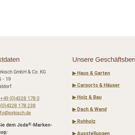
ktdaten
Unsere Geschäftsber
rkisch GmbH & Co. KG
▶ Haus & Garten
 - 19
▶ Carports & Häuser
ldorf
▶ Holz & Bau
+49 (0)4328 178 0
(0)4328 178 238
▶ Dach & Wand
nfo@jorkisch.de
▶ Rohholz
®
Sie dem Joda
-Marken-
hop:
▶ Ausstellungen