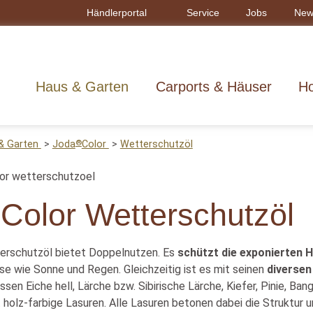
Händlerportal
Service
Jobs
New
Haus & Garten
Carports & Häuser
Ho
®
& Garten
Joda
Color
Wetterschutzöl
®
Color Wetterschutzöl
erschutzöl bietet Doppelnutzen. Es
schützt die exponierten 
se wie Sonne und Regen. Gleichzeitig ist es mit seinen
diversen
en Eiche hell, Lärche bzw. Sibirische Lärche, Kiefer, Pinie, Bang
 holz-farbige Lasuren. Alle Lasuren betonen dabei die Struktur