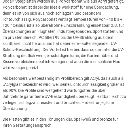
®
Joda
Stegplatten werden aus Polycarbonat wie aus Acryl gefertigt.
Polycarbonat ist dabei der ideale Werkstoff für eine Überdachung,
denn es ist von sich aus hoch schlagzäh und besonders
lichtdurchlässig. Polycarbonat verträgt Temperaturen von - 40 bis +
120 ° Celsius, ist also überall ohne Einschränkung einsetzbar, z.B. für
Überdachungen an Flughäfen, Industriegebäuden, Sportstätten und
im privaten Bereich. PC filtert 99,5% der UV-Strahlung aus dem
sichtbaren Licht heraus und hat daher eine - außenliegende _ UV-
Schutz-Beschichtung. Der Vorteil ist hierbei, dass so darunter die UV-
Strahlung deutlich weniger schädigen kann, die Gartenmöbel und
Kissen verbleichen deutlich weniger und auch die menschliche Haut
wird weniger gereizt.
Als besonders wertbeständig im Profilbereich gilt Acryl, das auch als
„Acrylglas“ bezeichnet wird, weil seine Lichtdurchlässigkeit größer ist
als 90%. Die Profile sind weitgehend wartungsfrei, die über
Jahrzehnte garantierte UV-Beständigkeit überzeugt. Haltbar, leicht zu
verlegen, schlagzäh, resistent und bruchfest – ideal für jegliche
Überdachung.
Die Platten gibt es in den Tönungen klar, opal-weiß und bronze für
Ihren Gestaltungsanspruch.