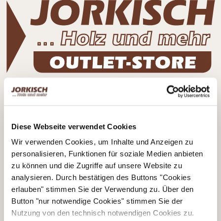
Kontaktdaten
Bernd Jorkisch GmbH & Co. KG
Hoken 15 - 19
Diese Webseite verwendet Cookies
24635 Daldorf
Wir verwenden Cookies, um Inhalte und Anzeigen zu
Telefon:
+49 (0)4328 178 0
personalisieren, Funktionen für soziale Medien anbieten
Fax:
+49 (0)4328 178 238
zu können und die Zugriffe auf unsere Website zu
E-Mail:
info@jorkisch.de
analysieren. Durch bestätigen des Buttons "Cookies
erlauben" stimmen Sie der Verwendung zu. Über den
®
Folgen Sie dem Joda
-Marken-Onlineshop:
Button "nur notwendige Cookies" stimmen Sie der
Nutzung von den technisch notwendigen Cookies zu.