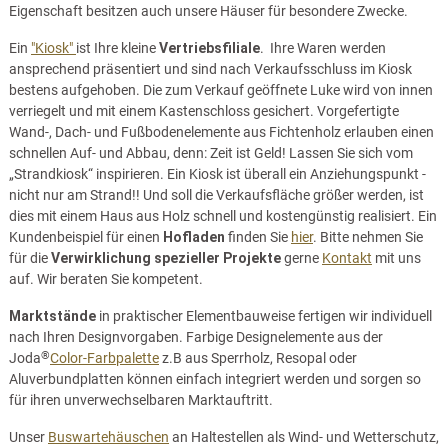
Eigenschaft besitzen auch unsere Häuser für besondere Zwecke.
Ein
"Kiosk"
ist Ihre kleine
Vertriebsfiliale
. Ihre Waren werden
ansprechend präsentiert und sind nach Verkaufsschluss im Kiosk
bestens aufgehoben. Die zum Verkauf geöffnete Luke wird von innen
verriegelt und mit einem Kastenschloss gesichert. Vorgefertigte
Wand-, Dach- und Fußbodenelemente aus Fichtenholz erlauben einen
schnellen Auf- und Abbau, denn: Zeit ist Geld! Lassen Sie sich vom
„Strandkiosk“ inspirieren. Ein Kiosk ist überall ein Anziehungspunkt -
nicht nur am Strand!! Und soll die Verkaufsfläche größer werden, ist
dies mit einem Haus aus Holz schnell und kostengünstig realisiert. Ein
Kundenbeispiel für einen
Hofladen
finden Sie
hier
. Bitte nehmen Sie
für die
Verwirklichung spezieller Projekte
gerne
Kontakt
mit uns
auf. Wir beraten Sie kompetent.
Marktstände
in praktischer Elementbauweise fertigen wir individuell
nach Ihren Designvorgaben. Farbige Designelemente aus der
®
Joda
Color-Farbpalette
z.B aus Sperrholz, Resopal oder
Aluverbundplatten können einfach integriert werden und sorgen so
für ihren unverwechselbaren Marktauftritt.
Unser
Buswartehäuschen
an Haltestellen als Wind- und Wetterschutz,