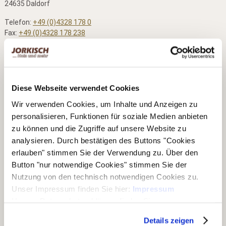
24635 Daldorf
Telefon:
+49 (0)4328 178 0
Fax:
+49 (0)4328 178 238
E-Mail:
info@jorkisch.de
®
Folgen Sie dem Joda
-Marken-Onlineshop:
Diese Webseite verwendet Cookies
Wir verwenden Cookies, um Inhalte und Anzeigen zu
Unsere Geschäftsbereiche
personalisieren, Funktionen für soziale Medien anbieten
zu können und die Zugriffe auf unsere Website zu
▶ Haus & Garten
analysieren. Durch bestätigen des Buttons "Cookies
erlauben" stimmen Sie der Verwendung zu. Über den
▶ Carports & Häuser
Button "nur notwendige Cookies" stimmen Sie der
▶ Holz & Bau
Nutzung von den technisch notwendigen Cookies zu.
Unser Impressum finden Sie hier:
Impressum
▶ Dach & Wand
Unsere Datenschutzerklärung finden Sie
▶ Rohholz
hier:
Datenschutzerklärung
Details zeigen