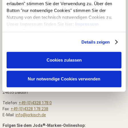
erlauben" stimmen Sie der Verwendung zu. Über den
Button "nur notwendige Cookies" stimmen Sie der
Nutzung von den technisch notwendigen Cookies zu.
Wir von Jorkisch geben täglich unser Bestes. An mehreren
Unser Impressum finden Sie hier:
Impressum
Standorten produzieren und handeln wir mit starken Ideen aus
Unsere Datenschutzerklärung finden Sie
Holz. Stets für eine natürlich gestaltete Umwelt.
hier:
Datenschutzerklärung
Details zeigen
Besuchen Sie unseren Outlet-Store auf Kleinanzeigen:
Cookies zulassen
Kontaktdaten
Nur notwendige Cookies verwenden
Bernd Jorkisch GmbH & Co. KG
Hoken 15 - 19
24635 Daldorf
Telefon:
+49 (0)4328 178 0
Fax:
+49 (0)4328 178 238
E-Mail:
info@jorkisch.de
®
Folgen Sie dem Joda
-Marken-Onlineshop: